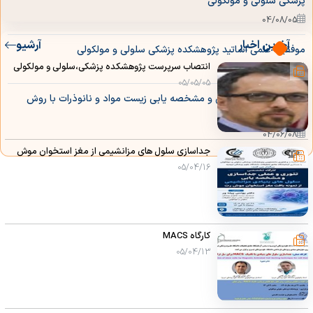
پزشکی سلولی و مولکولی
04/08/05
آخرین اخبار
آرشیو
موفقیت علمی اساتید پژوهشکده پزشکی سلولی و مولکولی
انتصاب سرپرست پژوهشکده پزشکی،سلولی و مولکولی
04/06/31
05/05/05
برگزاری کارگاه شناسایی و مشخصه یابی زیست مواد و نانوذرات با روش
های دستگاهی
04/06/08
جداسازی سلول های مزانشیمی از مغز استخوان موش
05/04/16
کارگاه MACS
05/04/13