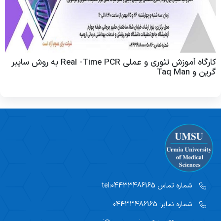
گالری تصاویر
اعضای هیات علمی پژوهشی
پست الکترونیکی دانشگاه
تماس با ما
اعضای هیات علمی آموزشی
موسسه ملی توسعه تحقیقات علوم پزشکی نیماد
کارشناسان پژوهشکده
سایت رنکینگ مقالات
کارگاه آموزش تئوری و عملی Real -Time PCR به روش سایبر
گرین و Taq Man
سامانه مدیریت اطلاعات پژوهش
کمیته دیجیتال دانشگاه
سامانه علم سنجی پژوهشکده
شماره تماس
tel:04433486165
شماره نمابر:
04433486165