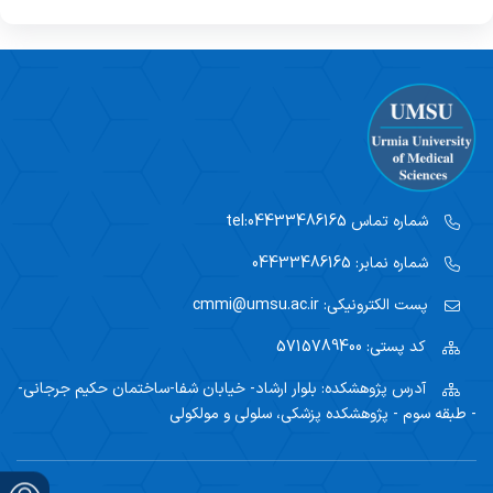
شماره تماس
tel:04433486165
شماره نمابر:
04433486165
پست الکترونیکی:
cmmi@umsu.ac.ir
کد پستی:
5715789400
آدرس پژوهشکده:
بلوار ارشاد- خیابان شفا-ساختمان حکیم جرجانی-
- طبقه سوم - پژوهشکده پزشکی، سلولی و مولکولی