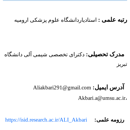
گالری تصاویر
اعضای هیات علمی پژوهشی
پست الکترونیکی دانشگاه
تماس با ما
اعضای هیات علمی آموزشی
رتبه علمی :
استادیاردانشگاه علوم پزشکی ارومیه
موسسه ملی توسعه تحقیقات علوم پزشکی نیماد
کارشناسان پژوهشکده
سایت رنکینگ مقالات
سامانه مدیریت اطلاعات پژوهش
مدرک تحصیلی:
دکترای تخصصی شیمی آلی دانشگاه
کمیته دیجیتال دانشگاه
تبریز
سامانه علم سنجی پژوهشکده
آدرس ایمیل:
Aliakbari291@gmail.com
،Akbari.a@umsu.ac.ir
:
رزومه علمی
https://isid.research.ac.ir/ALI_Akbari