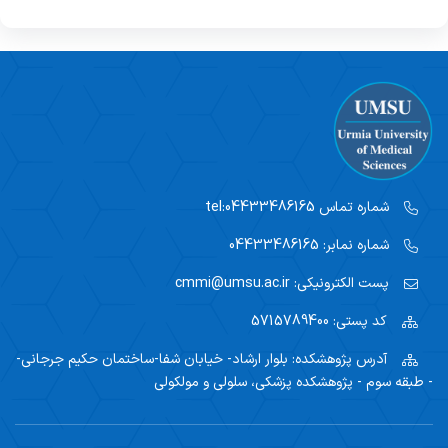
شماره تماس
tel:04433486165
شماره نمابر:
04433486165
پست الکترونیکی:
cmmi@umsu.ac.ir
کد پستی:
5715789400
آدرس پژوهشکده:
بلوار ارشاد- خیابان شفا-ساختمان حکیم جرجانی-
- طبقه سوم - پژوهشکده پزشکی، سلولی و مولکولی