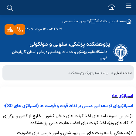
درباره پژوهشکده
صفحه اصلی دانشگاه
آرشیو روابط عمومی
06:47:21 - 16 مرداد 1405
معرفی پژوهشکده
مراکز تحقیقاتی
پژوهشکده پزشکی، سلولی و مولکولی
اهداف پژوهشکده
دانشگاه علوم پزشکی و خدمات بهداشتی درمانی استان آذربایجان
مرکز تحقیقات سلولی و مولکولی
برنامه استراتژیک پژوهشکده
غربی
آزمایشگاه های پژوهشکده
مرکز تحقیقات نوروفیزیولوژی
حوزه ریاست
صفحه اصلی
برنامه استراتژیک پژوهشکده
آزمایشگاه نانوفناوری
الویت های تحقیقاتی دانشگاه
مرکز تحقیقات سالید تومور
رییس پژوهشکده
آزمایشگاه کروماتوگرافی
آزمایشگاه جامع تحقیقاتی
معاون پژوهشکده
لینک های مفید
استراتژی ها:
آزمایشگاه زیست فناوری پزشکی
استراتژیهای توسعه ایی مبتنی بر نقاط قوت و فرصت ها (استراتژی های
SO
)
:
سرپرست پژوهشكده
سامانه شبکه آزمایشگاهی
آزمایشگاه کشت سلولی
آرشیو اخبار
1)تدوین شیوه نامه های اخذ گرنت های داخل کشور و خارج از کشور و برگزاری
افیلیشن پژوهشکده
سامانه پژوهشیار
کارگاه های ویژه اخذ گرنت برای اعضاء هایت علمی پژوهشکده
آزمایشگاه تحقیقات مولکولی
آخرین اخبار
اعضای پژوهشکده
2)هماهنگی با معاونت های امور بهداشتی و امور درمان برای عضویت
سامانه علم سنجی اعضای هیات علمی
تماس با ما