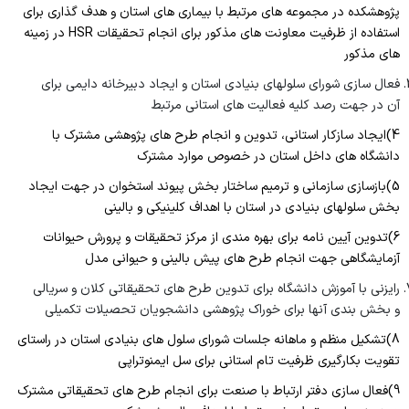
پژوهشکده در مجموعه های مرتبط با بیماری های استان و هدف گذاری برای
گالری تصاویر
اعضای هیات علمی پژوهشی
پست الکترونیکی دانشگاه
استفاده از ظرفیت معاونت های مذکور برای انجام تحقیقات HSR در زمینه
تماس با ما
های مذکور
اعضای هیات علمی آموزشی
موسسه ملی توسعه تحقیقات علوم پزشکی نیماد
فعال سازی شورای سلولهای بنیادی استان و ایجاد دبیرخانه دایمی برای
کارشناسان پژوهشکده
سایت رنکینگ مقالات
آن در جهت رصد کلیه فعالیت های استانی مرتبط
4)ایجاد سازکار استانی، تدوین و انجام طرح های پژوهشی مشترک با
سامانه مدیریت اطلاعات پژوهش
دانشگاه های داخل استان در خصوص موارد مشترک
کمیته دیجیتال دانشگاه
5)بازسازی سازمانی و ترمیم ساختار بخش پیوند استخوان در جهت ایجاد
بخش سلولهای بنیادی در استان با اهداف کلینیکی و بالینی
سامانه علم سنجی پژوهشکده
6)تدوین آیین نامه برای بهره مندی از مرکز تحقیقات و پرورش حیوانات
آزمایشگاهی جهت انجام طرح های پیش بالینی و حیوانی مدل
رایزنی با آموزش دانشگاه برای تدوین طرح های تحقیقاتی کلان و سریالی
و بخش بندی آنها برای خوراک پژوهشی دانشجویان تحصیلات تکمیلی
8)تشکیل منظم و ماهانه جلسات شورای سلول های بنیادی استان در راستای
تقویت بکارگیری ظرفیت تام استانی برای سل ایمنوتراپی
9)فعال سازی دفتر ارتباط با صنعت برای انجام طرح های تحقیقاتی مشترک