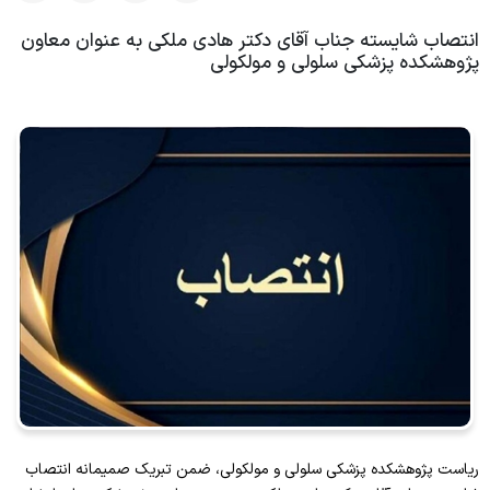
گالری تصاویر
اعضای هیات علمی پژوهشی
پست الکترونیکی دانشگاه
انتصاب شایسته جناب آقای دکتر هادی ملکی به عنوان معاون
تماس با ما
پژوهشکده پزشکی سلولی و مولکولی
اعضای هیات علمی آموزشی
موسسه ملی توسعه تحقیقات علوم پزشکی نیماد
کارشناسان پژوهشکده
سایت رنکینگ مقالات
سامانه مدیریت اطلاعات پژوهش
کمیته دیجیتال دانشگاه
سامانه علم سنجی پژوهشکده
ریاست پژوهشکده پزشکی سلولی و مولکولی، ضمن تبریک صمیمانه انتصاب