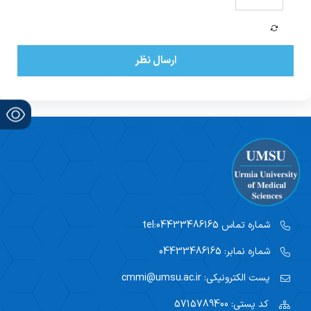
ارسال نظر
شماره تماس
tel:04433486165
شماره نمابر:
04433486165
پست الکترونیکی:
cmmi@umsu.ac.ir
کد پستی:
5715789400