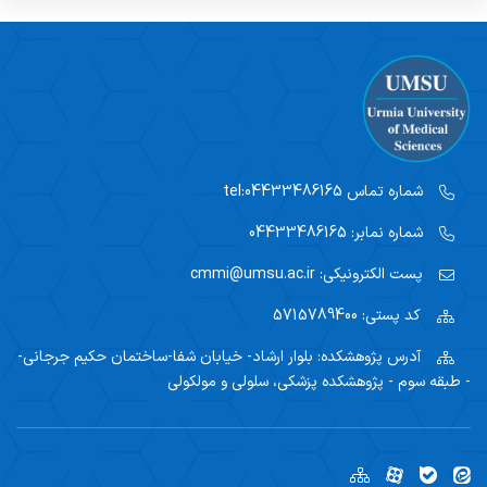
شماره تماس
tel:04433486165
شماره نمابر:
04433486165
پست الکترونیکی:
cmmi@umsu.ac.ir
کد پستی:
5715789400
آدرس پژوهشکده:
بلوار ارشاد- خیابان شفا-ساختمان حکیم جرجانی-
- طبقه سوم - پژوهشکده پزشکی، سلولی و مولکولی