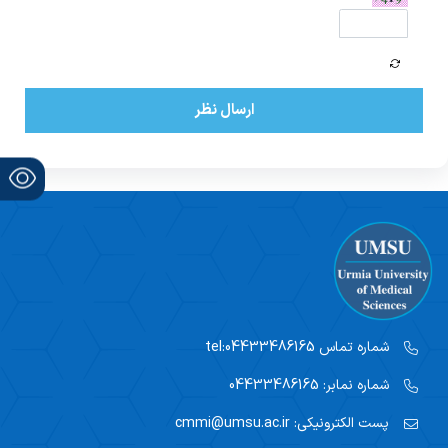
ارسال نظر
شماره تماس
tel:04433486165
شماره نمابر:
04433486165
پست الکترونیکی:
cmmi@umsu.ac.ir